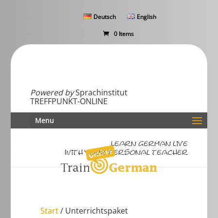
Deutsch
English
0 Items
Powered by
Sprachinstitut
TREFFPUNKT-ONLINE
Menu
Learn German live
with your personal teacher
Start
/ Unterrichtspaket